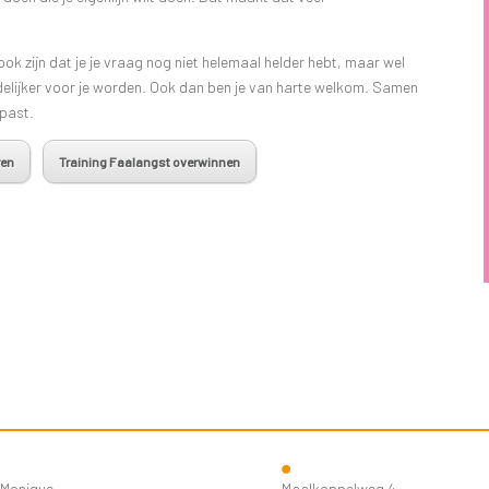
n ook zijn dat je je vraag nog niet helemaal helder hebt, maar wel
delijker voor je worden. Ook dan ben je van harte welkom. Samen
 past.
ren
Training Faalangst overwinnen
Monique
Maalkoppelweg 4