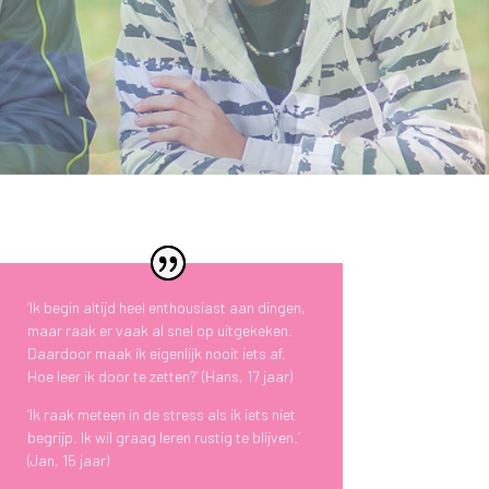
‘Ik begin altijd heel enthousiast aan dingen,
maar raak er vaak al snel op uitgekeken.
Daardoor maak ik eigenlijk nooit iets af.
Hoe leer ik door te zetten?’ (Hans, 17 jaar)
‘Ik raak meteen in de stress als ik iets niet
begrijp. Ik wil graag leren rustig te blijven.’
(Jan, 15 jaar)