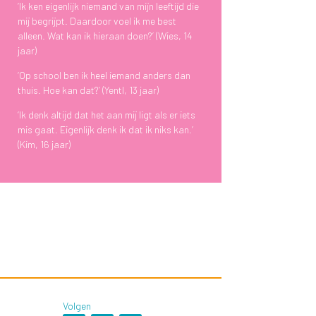
‘Ik ken eigenlijk niemand van mijn leeftijd die
mij begrijpt. Daardoor voel ik me best
alleen. Wat kan ik hieraan doen?’ (Wies, 14
jaar)
‘Op school ben ik heel iemand anders dan
thuis. Hoe kan dat?’ (Yentl, 13 jaar)
‘Ik denk altijd dat het aan mij ligt als er iets
mis gaat. Eigenlijk denk ik dat ik niks kan.’
(Kim, 16 jaar)
Volgen