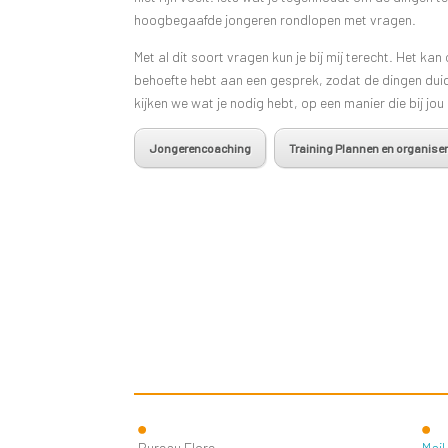
hoogbegaafde jongeren rondlopen met vragen.
Met al dit soort vragen kun je bij mij terecht. Het ka
behoefte hebt aan een gesprek, zodat de dingen dui
kijken we wat je nodig hebt, op een manier die bij jou
Jongerencoaching
Training Plannen en organise
Bureau Flore
Mail