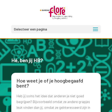
Selecteer een pagina
Hé, ben jij HB?
Hoe weet je of je hoogbegaafd
bent?
Heb jij soms het idee dat anderen je niet goed
begrijpen? Bijvoorbeeld omdat ze andere grapjes
leuk vinden dan jij, omdat ze geïnteresseerd zijn in