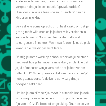
andere onderwerpen, of omdat ze soms zomaar
vergeten dat jullie een speelafspraak hadden?
Hierdoor kun je je alleen voelen, of ‘anders’ dan de
kinderen in je klas.
Verveel je je soms op school (of heel vaak), omdat je
graag méér wilt leren en je je écht wilt verdiepen in
een onderwerp? Misschien ben je dan zelfs wel
teleurgesteld in school. Want dat is toch juist de plek
waar je nieuwe dingen kunt leren?
Of krijg je soms werk op school waarvan je helemaal
niet weet hoe je het moet aanpakken, en denk je dat
je juf of meester van je verwacht dat je het zonder
uitleg kunt? Als je op een aantal van deze vragen ‘ja’
hebt geantwoord, is de kans aanwezig dat je
hoogbegaafd bent.
Het is fijn om slim te zijn, maar je slimheid kan je ook
in de weg gaan zitten en ervoor zorgen dat je je niet
fijn voelt. Of zelfs boos of ongelukkig. Dat kan zó ver