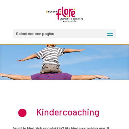
Selecteer een pagina
Kindercoaching
Voelt je kind zich ongelukkig? Via kindercoaching wordt