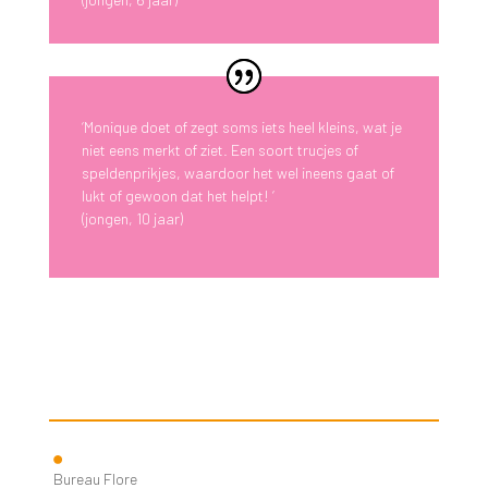
‘
Monique doet of zegt soms iets heel kleins, wat je
niet eens merkt of ziet. Een soort trucjes of
speldenprikjes, waardoor het wel ineens gaat of
lukt of gewoon dat het helpt!
‘
(jongen, 10 jaar)
Bureau Flore