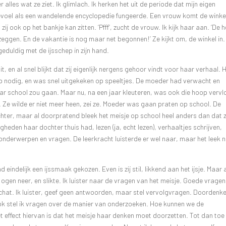
r alles wat ze ziet. Ik glimlach. Ik herken het uit de periode dat mijn eigen
gevoel als een wandelende encyclopedie fungeerde. Een vrouw komt de winkel
ij ook op het bankje kan zitten. ‘Pfff’, zucht de vrouw. Ik kijk haar aan. ‘De h
eggen. En de vakantie is nog maar net begonnen!’ Ze kijkt om, de winkel in.
geduldig met de ijsschep in zijn hand.
t, en al snel blijkt dat zij eigenlijk nergens gehoor vindt voor haar verhaal. 
aap nodig, en was snel uitgekeken op speeltjes. De moeder had verwacht en
r school zou gaan. Maar nu, na een jaar kleuteren, was ook die hoop vervl
Ze wilde er niet meer heen, zei ze. Moeder was gaan praten op school. De
hter, maar al doorpratend bleek het meisje op school heel anders dan dat z
heden haar dochter thuis had, lezen (ja, echt lezen), verhaaltjes schrijven,
nderwerpen en vragen. De leerkracht luisterde er wel naar, maar het leek n
 eindelijk een ijssmaak gekozen. Even is zij stil, likkend aan het ijsje. Maar 
gen neer, en slikte. Ik luister naar de vragen van het meisje. Goede vragen 
chat. Ik luister, geef geen antwoorden, maar stel vervolgvragen. Doordenke
 Ook stel ik vragen over de manier van onderzoeken. Hoe kunnen we de
ffect hiervan is dat het meisje haar denken moet doorzetten. Tot dan toe