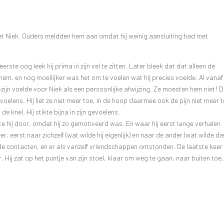
 met Niek. Ouders meldden hem aan omdat hij weinig aansluiting had met
rste oog leek hij prima in zijn vel te zitten. Later bleek dat dat alleen de
m, en nog moeilijker was het om te voelen wat hij precies voelde. Al vanaf
zijn voelde voor Niek als een persoonlijke afwijzing. Ze moesten hem niet! 
elens. Hij liet ze niet meer toe, in de hoop daarmee ook de pijn niet meer t
de knel. Hij stikte bijna in zijn gevoelens.
ette hij door, omdat hij zo gemotiveerd was. En waar hij eerst lange verhalen
eer, eerst naar zichzelf (wat wilde hij eigenlijk) en naar de ander (wat wilde di
de contacten, en er als vanzelf vriendschappen ontstonden. De laatste keer
. Hij zat op het puntje van zijn stoel, klaar om weg te gaan, naar buiten toe,