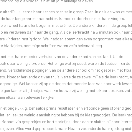
woord op die vragen is niet altijd makkelijk te geven.
uiterlijk. Ik leerde haar kennen toen ze in groep 7 zat. In de klas was ze me
udde haar lange haren naar achter, kamde er doorheen met haar vingers,
je en wreef haar ellenbogen in met crème. De andere kinderen in de groep l
op en verdween dan naar de gang. Als de leerkracht na 5 minuten ook naar 
ere kinderen rustig door. Wel hadden sommigen even oogcontact met elkaa
tte bladzijden, sommige schriften waren zelfs helemaal leeg.
s net met haar moeder verhuisd van de andere kant van het land. Uit de
ok daar weinig uitvoerde. Het enige wat zij deed, waren de toetsen. En de
ekend. Verschillende pogingen van de andere school om het gesprek met Mo
ts. Moeder herkende dit van thuis, vertelde ze zowel mij als de leerkracht, 
hoognodige. Wel kookte zij op de dagen dat moeder laat van haar werk kwa
r eigen kamer altijd netjes was. En hoewel zij weinig met elkaar spraken, zat
 elkaar aan televisie te kijken.
eek niet ongelukkig, behaalde prima resultaten en vertoonde geen storend ged
iet, en leek ze weinig aansluiting te hebben bij de klasgenootjes. De leerkra
 Moana: via gesprekjes en korte briefjes, door aan te sluiten bij haar intere
 te geven. Alles werd geprobeerd, maar Moana veranderde haar gedrag niet