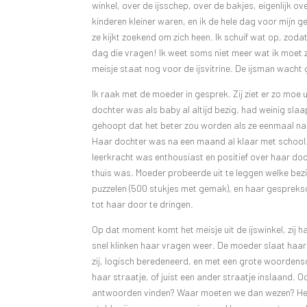
winkel, over de ijsschep, over de bakjes, eigenlijk ove
kinderen kleiner waren, en ik de hele dag voor mijn 
ze kijkt zoekend om zich heen. Ik schuif wat op, zodat z
dag die vragen! Ik weet soms niet meer wat ik moet z
meisje staat nog voor de ijsvitrine. De ijsman wacht 
Ik raak met de moeder in gesprek. Zij ziet er zo moe ui
dochter was als baby al altijd bezig, had weinig sl
gehoopt dat het beter zou worden als ze eenmaal naa
Haar dochter was na een maand al klaar met school. 
leerkracht was enthousiast en positief over haar doc
thuis was. Moeder probeerde uit te leggen welke bezig
puzzelen (500 stukjes met gemak), en haar gesprekso
tot haar door te dringen.
Op dat moment komt het meisje uit de ijswinkel, zij had
snel klinken haar vragen weer. De moeder slaat haar o
zij, logisch beredeneerd, en met een grote woordens
haar straatje, of juist een ander straatje inslaand.
antwoorden vinden? Waar moeten we dan wezen? Het e