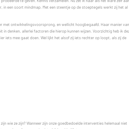
probeerde te geven. Kennis verzamelen. Nu zet ik haar als het ware zelf aa
r, in een soort mindmap. Met een steentje op de stoeptegels werkt zij het al
leuter met ontwikkelingsvoorsprong, en wellicht hoogbegaafd. Haar manier va
 in denken, allerlei factoren die hierop kunnen wijzen. Voorzichtig heb ik de
r iets mee gaat doen. Wel lijkt het alsof zij iets rechter op loopt, als zij de
zijn wie ze zijn? Wanneer zijn onze goedbedoelde interventies helemaal niet