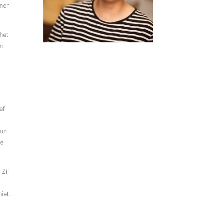
anen
 het
jn
af
hun
te
 Zij
iet.