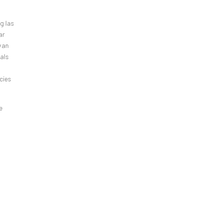
g las
ar
 van
 als
ecies
e