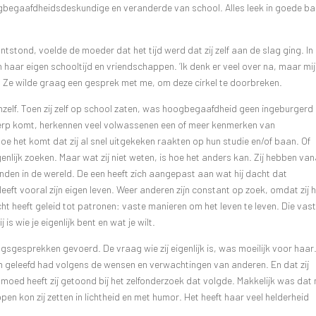
gbegaafdheidsdeskundige en veranderde van school. Alles leek in goede b
tstond, voelde de moeder dat het tijd werd dat zij zelf aan de slag ging. In
haar eigen schooltijd en vriendschappen. ‘Ik denk er veel over na, maar mi
e. Ze wilde graag een gesprek met me, om deze cirkel te doorbreken.
hzelf. Toen zij zelf op school zaten, was hoogbegaafdheid geen ingeburgerd
werp komt, herkennen veel volwassenen een of meer kenmerken van
oe het komt dat zij al snel uitgekeken raakten op hun studie en/of baan. Of
enlijk zoeken. Maar wat zij niet weten, is hoe het anders kan. Zij hebben van
nden in de wereld. De een heeft zich aangepast aan wat hij dacht dat
leeft vooral zijn eigen leven. Weer anderen zijn constant op zoek, omdat zij 
t heeft geleid tot patronen: vaste manieren om het leven te leven. Die vas
is wie je eigenlijk bent en wat je wilt.
sgesprekken gevoerd. De vraag wie zij eigenlijk is, was moeilijk voor haar.
leven geleefd had volgens de wensen en verwachtingen van anderen. En dat zij
oed heeft zij getoond bij het zelfonderzoek dat volgde. Makkelijk was dat n
en kon zij zetten in lichtheid en met humor. Het heeft haar veel helderheid