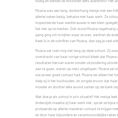
nodig en werken ze misschien zelfs averechts? Het ant
Moana was een lang, donkerharig meisje met een frêle 
allerlei zaken bezig, behalve met haar werk. Ze sch
inspecteerde haar wenkbrauwen in een klein spiegelt
het niet op te merken. Ook stond Moana regelmatig 
gang ging om te kijken waar ze was, werkten de and
Keek ik in de schriften van Moana, dan zag je veel wi
Moana zat toen nog niet lang op deze school. Zij wa
overdracht van haar vorige school bleek dat Moana o
resultaten hiervan waren zonder uitzondering uitst
aan te gaan, waren op niets uitgelopen. Moana zei nie
wie ze een goed contact had. Moana zei alleen het 
hielp zij in het huishouden, en zorgde ervoor dat haa
moeder en dochter elke avond samen op de bank tegen
Wat doe je als school in zo’n situatie? Het meisje l
Anderzijds maakte zij haar werk niet, sprak ze bijna n
probeerde op allerlei manieren contact te krijgen met
en door haar bijzondere en verantwoordelijke taken