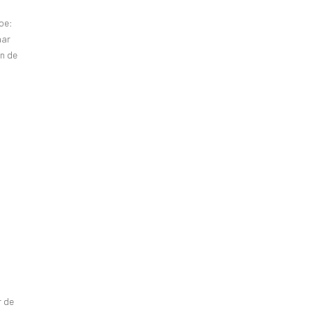
toe:
aar
an de
r de