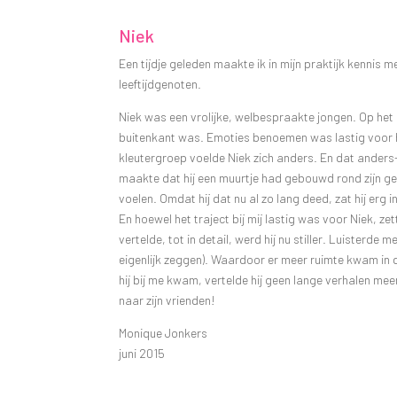
Niek
Een tijdje geleden maakte ik in mijn praktijk kennis
leeftijdgenoten.
Niek was een vrolijke, welbespraakte jongen. Op het ee
buitenkant was. Emoties benoemen was lastig voor he
kleutergroep voelde Niek zich anders. En dat anders-
maakte dat hij een muurtje had gebouwd rond zijn gevo
voelen. Omdat hij dat nu al zo lang deed, zat hij erg in 
En hoewel het traject bij mij lastig was voor Niek, z
vertelde, tot in detail, werd hij nu stiller. Luisterde m
eigenlijk zeggen). Waardoor er meer ruimte kwam in 
hij bij me kwam, vertelde hij geen lange verhalen meer
naar zijn vrienden!
Monique Jonkers
juni 2015