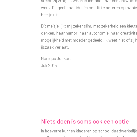
stelde zij vragen, waarop iemand haar een antwoord 
werk. En geef haar ideeën om dit te noteren op papie
beetje uit.
Dit meisje lijkt mij zeker slim, met zekerheid een k
denken, haar humor, haar autonomie, haar creativiteit
mogelijkheid met moeder gedeeld. Ik weet niet of zij hie
ijszaak verlaat.
Monique Jonkers
Juli 2015
Niets doen is soms ook een optie
In hoeverre kunnen kinderen op school daadwerkelijk 