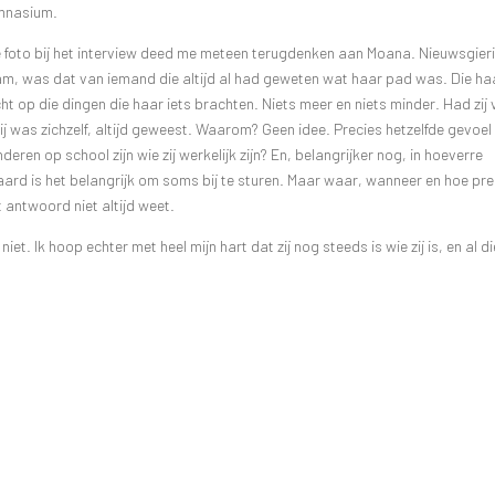
ymnasium.
De foto bij het interview deed me meteen terugdenken aan Moana. Nieuwsgieri
kwam, was dat van iemand die altijd al had geweten wat haar pad was. Die ha
cht op die dingen die haar iets brachten. Niets meer en niets minder. Had zij
Zij was zichzelf, altijd geweest. Waarom? Geen idee. Precies hetzelfde gevoel
eren op school zijn wie zij werkelijk zijn? En, belangrijker nog, in hoeverre
iteraard is het belangrijk om soms bij te sturen. Maar waar, wanneer en hoe pr
 antwoord niet altijd weet.
niet. Ik hoop echter met heel mijn hart dat zij nog steeds is wie zij is, en al di