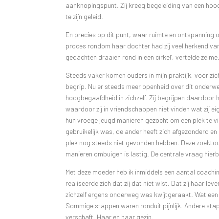
aanknopingspunt. Zij kreeg begeleiding van een hoo
te zijn geleid.
En precies op dit punt, waar ruimte en ontspanning on
proces rondom haar dochter had zij veel herkend van 
gedachten draaien rond in een cirkel’, vertelde ze m
Steeds vaker komen ouders in mijn praktijk, voor zic
begrip. Nu er steeds meer openheid over dit onder
hoogbegaafdheid in zichzelf. Zij begrijpen daardoor h
waardoor zij in vriendschappen niet vinden wat zij eig
hun vroege jeugd manieren gezocht om een plek te vi
gebruikelijk was, de ander heeft zich afgezonderd en 
plek nog steeds niet gevonden hebben. Deze zoektoch
manieren ombuigen is lastig. De centrale vraag hierbij 
Met deze moeder heb ik inmiddels een aantal coaching
realiseerde zich dat zij dat niet wist. Dat zij haar 
zichzelf ergens onderweg was kwijtgeraakt. Wat een m
Sommige stappen waren ronduit pijnlijk. Andere stapp
verschaft. Haar en haar gezin.