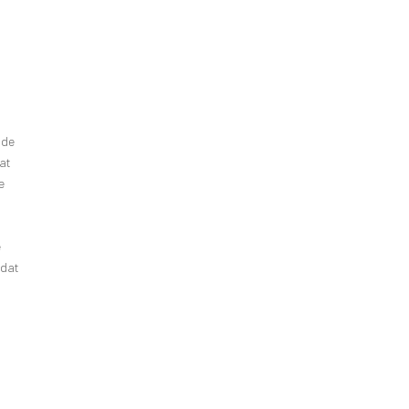
 de
Dat
e
e
 dat