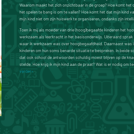
Waarom maakt het zich onzichtbaar in de groep? Hoe komt het dat h
het spelen te bang is om te vallen? Hoe komt het dat mijn kind v
mijn kind niet om zijn huiswerk te organiseren, ondanks zijn intell
Toen ik mij als moeder van drie (hoog)begaafde kinderen het hoof
werkzaam als leerkracht in het basisonderwijs. Uiteraard sprak 
waar ik werkzaam was over hoogbegaafdheid. Daarnaast was ik
kinderen om hun soms benarde situatie te bespreken. In beide s
dat ook school de antwoorden schuldig moest blijven op de kna
stelde. Hoe krijg ik mijn kind aan de praat? Wat is er nodig om 
verder»