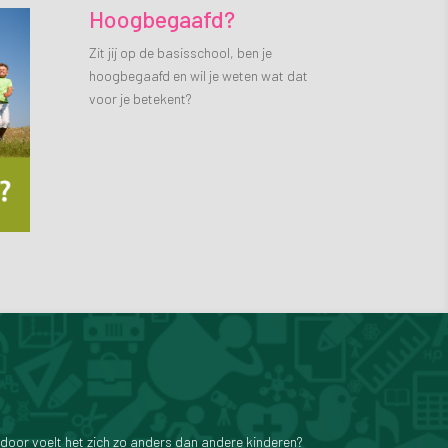
Hoogbegaafd?
Zit jij op de basisschool, ben je
hoogbegaafd en wil je weten wat dat
voor je betekent?
oor voelt het zich zo anders dan andere kinderen?