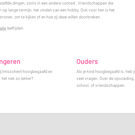
ezelfde dingen, soms in een andere context. Vriendschappen die
n op lange termijn, het vinden van een hobby. Ook voor hen is het
ronen, om te kijken of en hoe zij deze willen doorbreken.
alle
leeftijden.
ngeren
Ouders
ij (misschien) hoogbegaafd en
Als je kind hoogbegaafd is, heb j
 het niet zo lekker?
veel vragen. Over de opvoeding,
school, of vriendschappen.