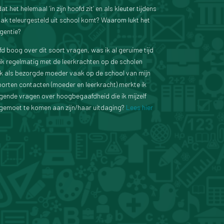
et helemaal ‘in zijn hoofd zit’ en als kleuter tijdens
aak teleurgesteld uit school komt? Waarom lukt het
igentie?
d boog over dit soort vragen, was ik al geruime tijd
ik regelmatig met de leerkrachten op de scholen
 als bezorgde moeder vaak op de school van mijn
oorten contacten (moeder en leerkracht) merkte ik
gende vragen over hoogbegaafdheid die ik mijzelf
tegemoet te komen aan zijn/haar uitdaging?
Lees hier