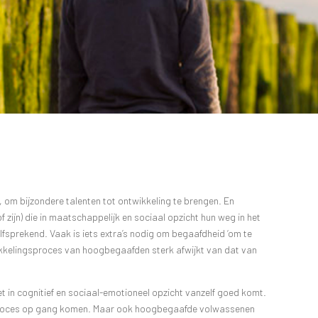
 om bijzondere talenten tot ontwikkeling te brengen. En
zijn) die in maatschappelijk en sociaal opzicht hun weg in het
elfsprekend. Vaak is iets extra’s nodig om begaafdheid ‘om te
twikkelingsproces van hoogbegaafden sterk afwijkt van dat van
 in cognitief en sociaal-emotioneel opzicht vanzelf goed komt.
erproces op gang komen. Maar ook hoogbegaafde volwassenen