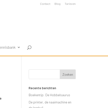
Contact
Blog
Tarieven
ennisbank
Recente berichten
Boekentip: De Hobbelsaurus
te
De printer, de naaimachine en
de leerkuil