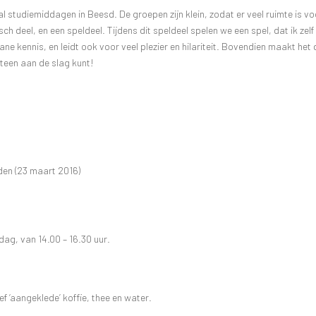
studiemiddagen in Beesd. De groepen zijn klein, zodat er veel ruimte is vo
ch deel, en een speldeel. Tijdens dit speldeel spelen we een spel, dat ik zelf
 kennis, en leidt ook voor veel plezier en hilariteit. Bovendien maakt het 
teen aan de slag kunt!
en (23 maart 2016)
g, van 14.00 – 16.30 uur.
f ‘aangeklede’ koffie, thee en water.