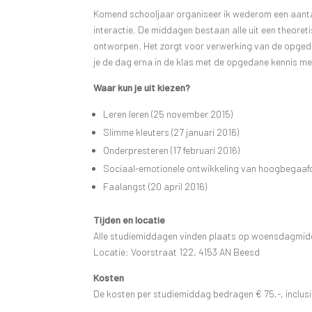
Komend schooljaar organiseer ik wederom een aantal 
interactie. De middagen bestaan alle uit een theoretis
ontworpen. Het zorgt voor verwerking van de opgedane
je de dag erna in de klas met de opgedane kennis me
Waar kun je uit kiezen?
Leren leren (25 november 2015)
Slimme kleuters (27 januari 2016)
Onderpresteren (17 februari 2016)
Sociaal-emotionele ontwikkeling van hoogbegaafd
Faalangst (20 april 2016)
Tijden en locatie
Alle studiemiddagen vinden plaats op woensdagmidda
Locatie: Voorstraat 122, 4153 AN Beesd
Kosten
De kosten per studiemiddag bedragen € 75,-, inclusie