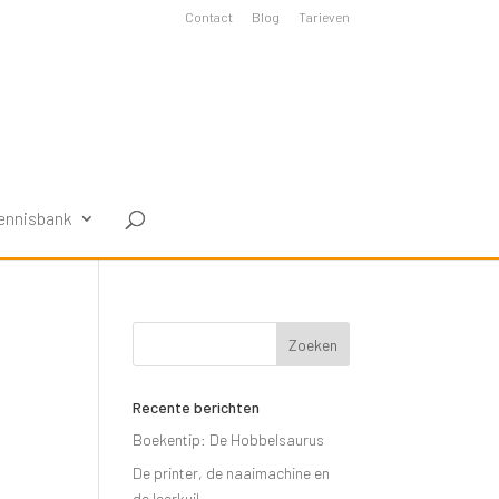
Contact
Blog
Tarieven
ennisbank
Recente berichten
Boekentip: De Hobbelsaurus
De printer, de naaimachine en
de leerkuil