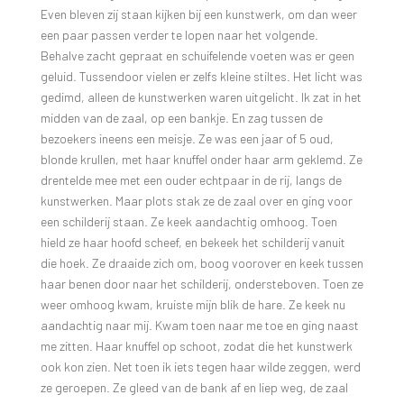
Even bleven zij staan kijken bij een kunstwerk, om dan weer
een paar passen verder te lopen naar het volgende.
Behalve zacht gepraat en schuifelende voeten was er geen
geluid. Tussendoor vielen er zelfs kleine stiltes. Het licht was
gedimd, alleen de kunstwerken waren uitgelicht. Ik zat in het
midden van de zaal, op een bankje. En zag tussen de
bezoekers ineens een meisje. Ze was een jaar of 5 oud,
blonde krullen, met haar knuffel onder haar arm geklemd. Ze
drentelde mee met een ouder echtpaar in de rij, langs de
kunstwerken. Maar plots stak ze de zaal over en ging voor
een schilderij staan. Ze keek aandachtig omhoog. Toen
hield ze haar hoofd scheef, en bekeek het schilderij vanuit
die hoek. Ze draaide zich om, boog voorover en keek tussen
haar benen door naar het schilderij, ondersteboven. Toen ze
weer omhoog kwam, kruiste mijn blik de hare. Ze keek nu
aandachtig naar mij. Kwam toen naar me toe en ging naast
me zitten. Haar knuffel op schoot, zodat die het kunstwerk
ook kon zien. Net toen ik iets tegen haar wilde zeggen, werd
ze geroepen. Ze gleed van de bank af en liep weg, de zaal